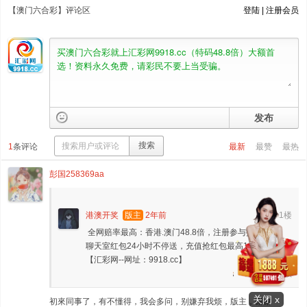
【澳门六合彩】评论区
登陆
|
注册会员
发布
搜索
1
条评论
最新
最赞
最热
彭国258369aa
港澳开奖
2年前
1楼
版主
全网赔率最高：香港.澳门48.8倍，
注册参与抢红包！
聊天室红包24小时不停送，
充值抢红包最高18888元
【汇彩网--网址：9918.cc】
回复
顶
关闭 x
初來同事了，有不懂得，我会多问，别嫌弃我烦，版主，谢谢