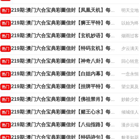
219期:澳门六合宝典彩圖信封【凤凰天机】每期自动更新
明天立地
热门
219期:澳门六合宝典彩圖信封【狮王平特】每期自动更新
以始为终
热门
219期:澳门六合宝典彩圖信封【玄机妙语】每期自动更新
烟雨过客
热门
219期:澳门六合宝典彩圖信封【特码玄机】每期自动更新
夕云满天
热门
219期:澳门六合宝典彩圖信封【神奇八卦】每期自动更新
回心转意
热门
219期:澳门六合宝典彩圖信封【白姐内幕】每期自动更新
一念永恒
热门
219期:澳门六合宝典彩圖信封【挂牌平特】每期自动更新
望尘莫及
热门
219期:澳门六合宝典彩圖信封【佛祖禁肖】每期自动更新
妙龄少女
热门
219期:澳门六合宝典彩圖信封【赌王心水】每期自动更新
倾城佳人
热门
219期:澳门六合宝典彩圖信封【八仙指路】每期自动更新
漫步云端
热门
219期:澳门六合宝典彩圖信封【特码诗句】每期自动更新
貌美如花
热门