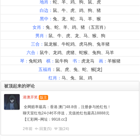
被顶起来的评论
港澳开奖
版主
全网赔率最高：香港.澳门48.8倍，
注册参与抢红包！
聊天室红包24小时不停送，
充值抢红包最高18888元
【汇彩网--网址：9918.cc】
2年前
回复(5)
顶(
24
)