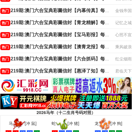
219期:澳门六合宝典彩圖信封【内幕传真】每期自动更新
金钱帝国
热门
219期:澳门六合宝典彩圖信封【青龙精解】每期自动更新
记忆之城
热门
219期:澳门六合宝典彩圖信封【宝马彩报】每期自动更新
心照不宣
热门
219期:澳门六合宝典彩圖信封【澳青龙报】每期自动更新
乘风破浪
热门
219期:澳门六合宝典彩圖信封【六合抓码】每期自动更新
红尘烟雨
热门
219期:澳门六合宝典彩圖信封【惠泽了知】每期自动更新
君临天下
热门