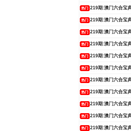
219期:澳门六合
热门
219期:澳门六合
热门
219期:澳门六合
热门
219期:澳门六合
热门
219期:澳门六合
热门
219期:澳门六合
热门
219期:澳门六合
热门
219期:澳门六合
热门
219期:澳门六合
热门
219期:澳门六合
热门
219期:澳门六合
热门