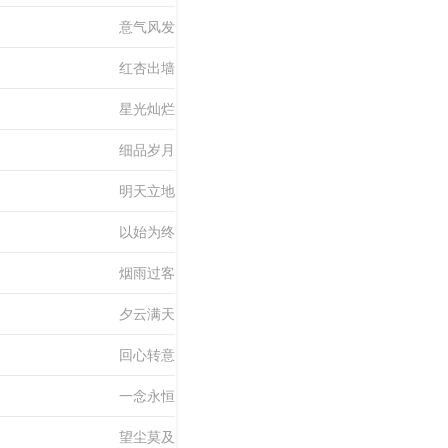
意气风发
红杏出墙
星光灿烂
细品岁月
明天立地
以始为终
烟雨过客
夕云满天
回心转意
一念永恒
望尘莫及