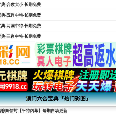
合宝典-合数大小-长期免费
合宝典-五肖中特-长期免费
合宝典-两国中特-长期免费
合宝典-三肖中特-长期免费
澳门六合宝典『热门彩图』
宝典彩圖信封【平特内幕】每期自动更新