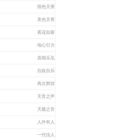
国色天香
美色天香
看花似雾
地心引力
喜闻乐见
自娱自乐
再次辉煌
天音之声
天籁之音
人外有人
一代佳人