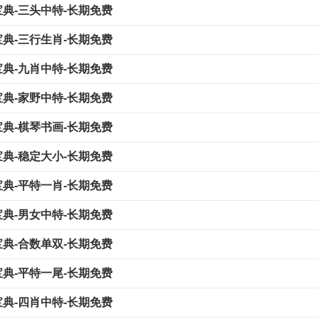
合宝典-三头中特-长期免费
合宝典-三行生肖-长期免费
合宝典-九肖中特-长期免费
合宝典-家野中特-长期免费
合宝典-棋琴书画-长期免费
合宝典-稳定大小-长期免费
合宝典-平特一肖-长期免费
合宝典-男女中特-长期免费
合宝典-合数单双-长期免费
合宝典-平特一尾-长期免费
合宝典-四肖中特-长期免费