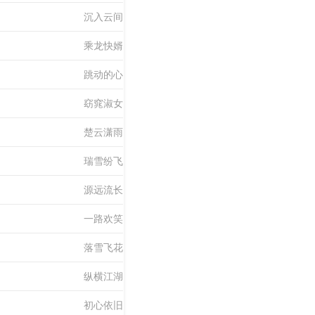
沉入云间
乘龙快婿
跳动的心
窈窕淑女
楚云潇雨
瑞雪纷飞
源远流长
一路欢笑
落雪飞花
纵横江湖
初心依旧