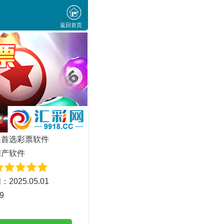
返回首页
民首选彩票软件
国产软件
2025.05.01
9
！