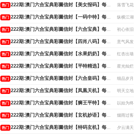
222期:澳门六合宝典彩圖信封【美女报码】每期自动更新
落雪飞花
热门
222期:澳门六合宝典彩圖信封【一码中特】每期自动更新
纵横江湖
热门
222期:澳门六合宝典彩圖信封【六合宝典】每期自动更新
初心依旧
热门
222期:澳门六合宝典彩圖信封【四肖八码】每期自动更新
意气风发
热门
222期:澳门六合宝典彩圖信封【水果奶奶】每期自动更新
红杏出墙
热门
222期:澳门六合宝典彩圖信封【平特精选】每期自动更新
星光灿烂
热门
222期:澳门六合宝典彩圖信封【六合皇码】每期自动更新
细品岁月
热门
222期:澳门六合宝典彩圖信封【凤凰天机】每期自动更新
明天立地
热门
222期:澳门六合宝典彩圖信封【狮王平特】每期自动更新
以始为终
热门
222期:澳门六合宝典彩圖信封【玄机妙语】每期自动更新
烟雨过客
热门
222期:澳门六合宝典彩圖信封【特码玄机】每期自动更新
夕云满天
热门