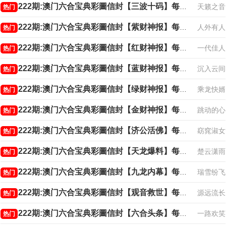
222期:澳门六合宝典彩圖信封【三波十码】每期自动更新
天籁之音
热门
222期:澳门六合宝典彩圖信封【紫财神报】每期自动更新
人外有人
热门
222期:澳门六合宝典彩圖信封【红财神报】每期自动更新
一代佳人
热门
222期:澳门六合宝典彩圖信封【蓝财神报】每期自动更新
沉入云间
热门
222期:澳门六合宝典彩圖信封【绿财神报】每期自动更新
乘龙快婿
热门
222期:澳门六合宝典彩圖信封【金财神报】每期自动更新
跳动的心
热门
222期:澳门六合宝典彩圖信封【济公活佛】每期自动更新
窈窕淑女
热门
222期:澳门六合宝典彩圖信封【天龙爆料】每期自动更新
楚云潇雨
热门
222期:澳门六合宝典彩圖信封【九龙内幕】每期自动更新
瑞雪纷飞
热门
222期:澳门六合宝典彩圖信封【观音救世】每期自动更新
源远流长
热门
222期:澳门六合宝典彩圖信封【六合头条】每期自动更新
一路欢笑
热门