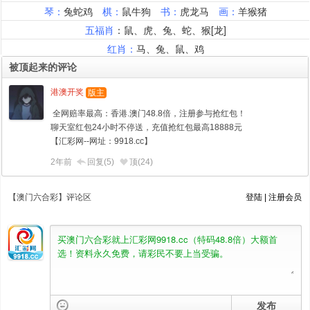
被顶起来的评论
港澳开奖
版主
全网赔率最高：香港.澳门48.8倍，
注册参与抢红包！
聊天室红包24小时不停送，
充值抢红包最高18888元
【汇彩网--网址：9918.cc】
2年前
回复(5)
顶(
24
)
【澳门六合彩】评论区
登陆
|
注册会员
发布