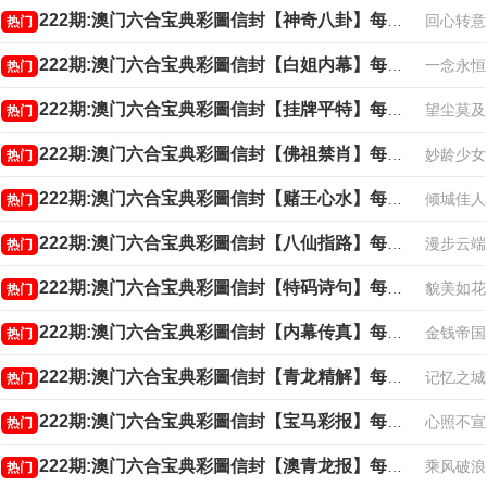
222期:澳门六合宝典彩圖信封【神奇八卦】每期自动更新
回心转意
热门
222期:澳门六合宝典彩圖信封【白姐内幕】每期自动更新
一念永恒
热门
222期:澳门六合宝典彩圖信封【挂牌平特】每期自动更新
望尘莫及
热门
222期:澳门六合宝典彩圖信封【佛祖禁肖】每期自动更新
妙龄少女
热门
222期:澳门六合宝典彩圖信封【赌王心水】每期自动更新
倾城佳人
热门
222期:澳门六合宝典彩圖信封【八仙指路】每期自动更新
漫步云端
热门
222期:澳门六合宝典彩圖信封【特码诗句】每期自动更新
貌美如花
热门
222期:澳门六合宝典彩圖信封【内幕传真】每期自动更新
金钱帝国
热门
222期:澳门六合宝典彩圖信封【青龙精解】每期自动更新
记忆之城
热门
222期:澳门六合宝典彩圖信封【宝马彩报】每期自动更新
心照不宣
热门
222期:澳门六合宝典彩圖信封【澳青龙报】每期自动更新
乘风破浪
热门