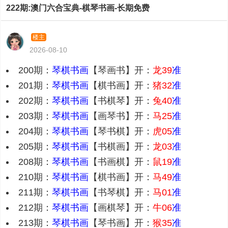
222期:澳门六合宝典-棋琴书画-长期免费
楼主
2026-08-10
200期：
琴棋书画
【琴画书】开：
龙39
准
201期：
琴棋书画
【棋书画】开：
猪32
准
202期：
琴棋书画
【书棋琴】开：
兔40
准
203期：
琴棋书画
【画琴书】开：
马25
准
204期：
琴棋书画
【琴书棋】开：
虎05
准
205期：
琴棋书画
【书棋画】开：
龙03
准
208期：
琴棋书画
【书画棋】开：
鼠19
准
210期：
琴棋书画
【棋书画】开：
马49
准
211期：
琴棋书画
【书琴棋】开：
马01
准
212期：
琴棋书画
【画棋琴】开：
牛06
准
213期：
琴棋书画
【琴书画】开：
猴35
准