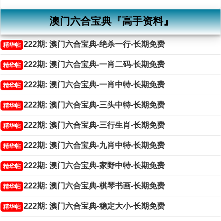
澳门六合宝典『高手资料』
222期: 澳门六合宝典-绝杀一行-长期免费
精华帖
222期: 澳门六合宝典-一肖二码-长期免费
精华帖
222期: 澳门六合宝典-一肖中特-长期免费
精华帖
222期: 澳门六合宝典-三头中特-长期免费
精华帖
222期: 澳门六合宝典-三行生肖-长期免费
精华帖
222期: 澳门六合宝典-九肖中特-长期免费
精华帖
222期: 澳门六合宝典-家野中特-长期免费
精华帖
222期: 澳门六合宝典-棋琴书画-长期免费
精华帖
222期: 澳门六合宝典-稳定大小-长期免费
精华帖